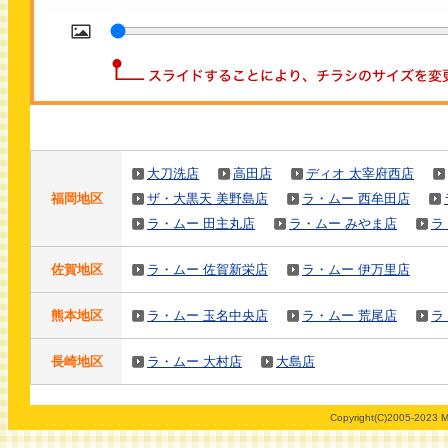
j
大刀洗店
高田店
ディオ 太宰府西店
福岡地区
ザ・大黒天 美野島店
ラ・ムー 西牟田店
ラ・ムー 田主丸店
ラ・ムー みやま店
ラ
佐賀地区
ラ・ムー 佐賀新栄店
ラ・ムー 伊万里店
熊本地区
ラ・ムー 玉名中央店
ラ・ムー 荒尾店
ラ
長崎地区
ラ・ムー 大村店
大島店
Copyright(C)2005-2023 M